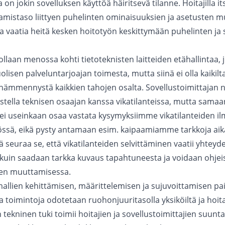
on jokin sovelluksen käyttöä häiritsevä tilanne. Hoitajilla i
aamistaso liittyen puhelinten ominaisuuksien ja asetusten 
a vaatia heitä kesken hoitotyön keskittymään puhelinten ja 
 ollaan menossa kohti tietoteknisten laitteiden etähallintaa, 
lisen palveluntarjoajan toimesta, mutta siinä ei olla kaikilta
 hämmennystä kaikkien tahojen osalta. Sovellustoimittajan
stella teknisen osaajan kanssa vikatilanteissa, mutta samaa
a ei useinkaan osaa vastata kysymyksiimme vikatilanteiden 
össä, eikä pysty antamaan esim. kaipaamiamme tarkkoja ai
 seuraa se, että vikatilanteiden selvittäminen vaatii yhteyde
 kuin saadaan tarkka kuvaus tapahtuneesta ja voidaan ohjei
ten muuttamisessa.
llien kehittämisen, määrittelemisen ja sujuvoittamisen paik
ja toimintoja odotetaan ruohonjuuritasolla yksiköiltä ja hoita
 tekninen tuki toimii hoitajien ja sovellustoimittajien suunt