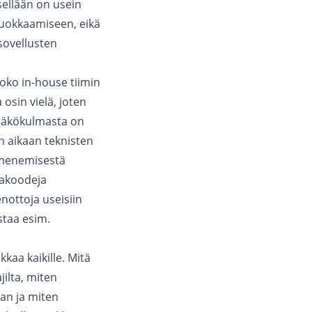
tsellään on usein
muokkaamiseen, eikä
sovellusten
joko in-house tiimin
 osin vielä, joten
 näkökulmasta on
n aikaan teknisten
ilmenemisestä
kakoodeja
nottoja useisiin
staa esim.
kaa kaikille. Mitä
jilta, miten
aan ja miten