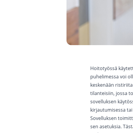
Hoitotyössä käytet
puhelimessa voi oll
keskenään ristirii
tilanteisiin, jossa
sovelluksen käytöss
kirjautumisessa ta
Sovelluksen toimit
sen asetuksia. Täs