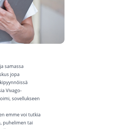
 ja samassa
oskus jopa
ukipyynnöissä
sia Vivago-
 toimi, sovellukseen
ten emme voi tutkia
n, puhelimen tai