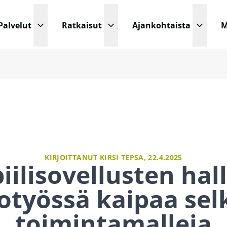
Palvelut
Ratkaisut
Ajankohtaista
M
Avaa pudotusvalikko
Avaa pudotusvalikko
Avaa p
KIRJOITTANUT KIRSI TEPSA,
22.4.2025
ilisovellusten hal
otyössä kaipaa sel
toimintamalleja