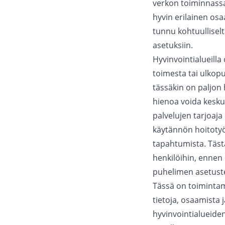
verkon toiminnassa 
hyvin erilainen os
tunnu kohtuulliselt
asetuksiin.
Hyvinvointialueilla
toimesta tai ulkopuo
tässäkin on paljon
hienoa voida kesku
palvelujen tarjoaj
käytännön hoitoty
tapahtumista. Tästä
henkilöihin, ennen
puhelimen asetus
Tässä on toimintama
tietoja, osaamista 
hyvinvointialueiden