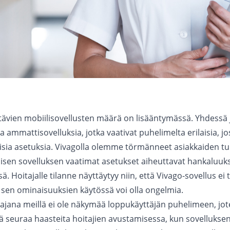
tävien mobiilisovellusten määrä on lisääntymässä. Yhdessä
a ammattisovelluksia, jotka vaativat puhelimelta erilaisia, j
taisia asetuksia. Vivagolla olemme törmänneet asiakkaiden t
 toisen sovelluksen vaatimat asetukset aiheuttavat hankaluuk
ä. Hoitajalle tilanne näyttäytyy niin, että Vivago-sovellus ei
i sen ominaisuuksien käytössä voi olla ongelmia.
tajana meillä ei ole näkymää loppukäyttäjän puhelimeen, jo
tä seuraa haasteita hoitajien avustamisessa, kun sovellukse