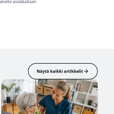
palvella asiakkaitaan
Näytä kaikki artikkelit