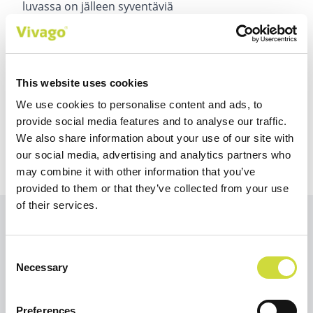
luvassa on jälleen syventäviä
asiantuntijapuheenvuoroja sekä kattava katsaus
aiheisiin, jotka muokkaavat alan tulevaisuutta.
Lisätietoja
tapahtuman sivuilta
.
This website uses cookies
Nähdään messuilla marraskuussa!
We use cookies to personalise content and ads, to
provide social media features and to analyse our traffic.
We also share information about your use of our site with
our social media, advertising and analytics partners who
may combine it with other information that you’ve
provided to them or that they’ve collected from your use
of their services.
Muita
Consent
Näytä kaikki
Necessary
Selection
tapahtumia
tapahtumat
Preferences