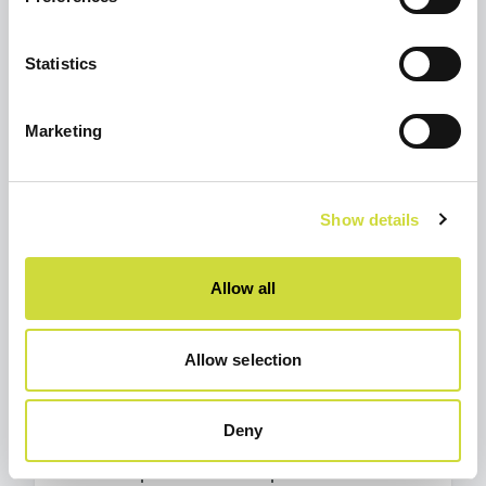
Statistics
Marketing
Show details
Allow all
TAPAHTUMA,
23.10.2026
Allow selection
Digisote Turku
Olemme mukana Digisote Turku
Deny
terveysteknologian verkostoitumis- ja
messutapahtumassa. Tapahtuman