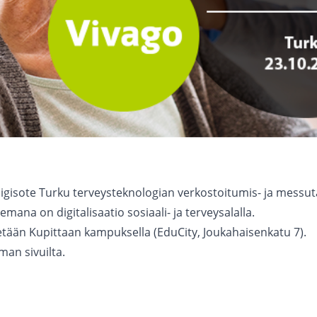
isote Turku terveysteknologian verkostoitumis- ja messu
na on digitalisaatio sosiaali- ja terveysalalla.
tään Kupittaan kampuksella (EduCity, Joukahaisenkatu 7).
man sivuilta
.