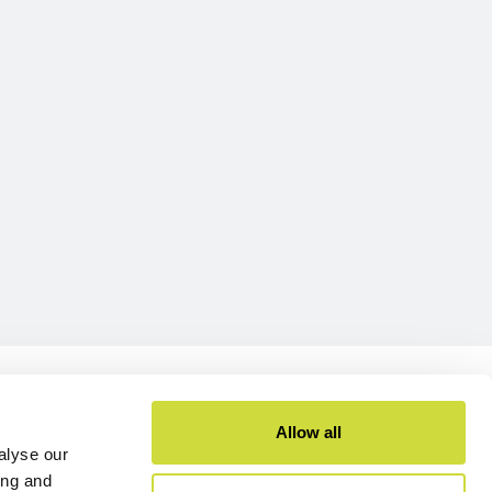
Allow all
edot
alyse our
Ota yhteyttä
ing and