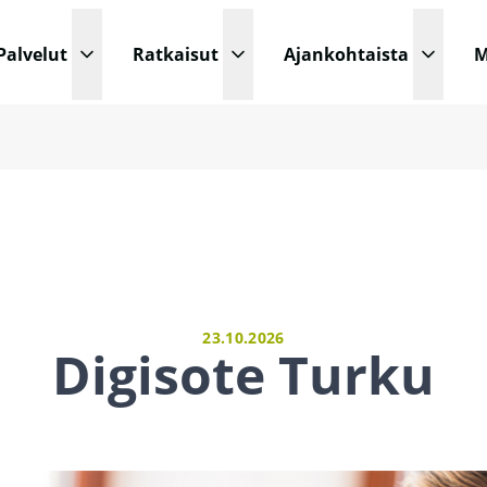
Palvelut
Ratkaisut
Ajankohtaista
M
Avaa pudotusvalikko
Avaa pudotusvalikko
Avaa p
23.10.2026
Digisote Turku