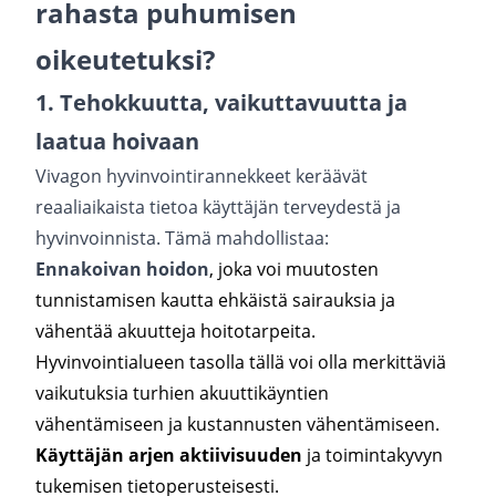
rahasta puhumisen
oikeutetuksi?
1. Tehokkuutta, vaikuttavuutta ja
laatua hoivaan
Vivagon hyvinvointirannekkeet keräävät
reaaliaikaista tietoa käyttäjän terveydestä ja
hyvinvoinnista. Tämä mahdollistaa:
Ennakoivan hoidon
, joka voi muutosten
tunnistamisen kautta ehkäistä sairauksia ja
vähentää akuutteja hoitotarpeita.
Hyvinvointialueen tasolla tällä voi olla merkittäviä
vaikutuksia turhien akuuttikäyntien
vähentämiseen ja kustannusten vähentämiseen.
Käyttäjän arjen aktiivisuuden
ja toimintakyvyn
tukemisen tietoperusteisesti.