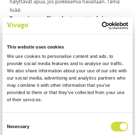
hälyttävät apua, jos poikkeamia havaitaan. Tämä
lisää:
Turvaa ja turvallisuuden tunnetta yksin
asuville ikäihmisille
, mikä mahdollistaa
pidempään kotona asumisen.
Mielenrauhaa omaisille
vähentäen perheiden
This website uses cookies
henkisiä ja ajallisia paineita.
We use cookies to personalise content and ads, to
Turvattomuuden ja erillisyyden tunteen
provide social media features and to analyse our traffic.
vähentäminen ei aina vaadi suuria investointeja,
We also share information about your use of our site with
kun teknologia tukee yhteydenpitoa ja
our social media, advertising and analytics partners who
may combine it with other information that you’ve
turvallisuuden kokemusta.
provided to them or that they’ve collected from your use
3. Helposti saavutettavia palveluita
of their services.
Vivagon ratkaisut ovat käyttäjälähtöisiä ja
helppokäyttöisiä. Ne voivat täydentää julkisia
Consent
palveluita ja tukea hoivaa myös alueille, joilla
Necessary
Selection
resurssit ovat rajalliset. Näin palveluiden