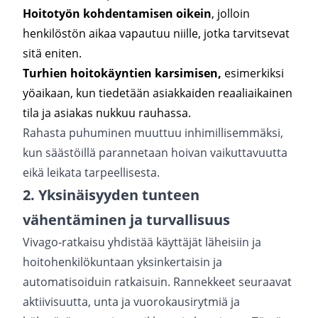
Hoitotyön kohdentamisen oikein
, jolloin
henkilöstön aikaa vapautuu niille, jotka tarvitsevat
sitä eniten.
Turhien hoitokäyntien karsimisen,
esimerkiksi
yöaikaan, kun tiedetään asiakkaiden reaaliaikainen
tila ja asiakas nukkuu rauhassa.
Rahasta puhuminen muuttuu inhimillisemmäksi,
kun säästöillä parannetaan hoivan vaikuttavuutta
eikä leikata tarpeellisesta.
2. Yksinäisyyden tunteen
vähentäminen ja turvallisuus
Vivago-ratkaisu yhdistää käyttäjät läheisiin ja
hoitohenkilökuntaan yksinkertaisin ja
automatisoiduin ratkaisuin. Rannekkeet seuraavat
aktiivisuutta, unta ja vuorokausirytmiä ja