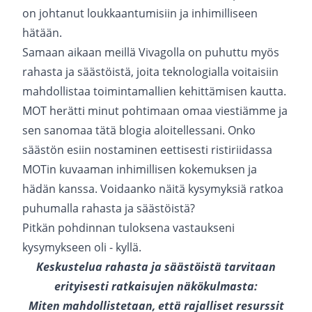
on johtanut loukkaantumisiin ja inhimilliseen
hätään.
Samaan aikaan meillä Vivagolla on puhuttu myös
rahasta ja säästöistä, joita teknologialla voitaisiin
mahdollistaa toimintamallien kehittämisen kautta.
MOT herätti minut pohtimaan omaa viestiämme ja
sen sanomaa tätä blogia aloitellessani. Onko
säästön esiin nostaminen eettisesti ristiriidassa
MOTin kuvaaman inhimillisen kokemuksen ja
hädän kanssa. Voidaanko näitä kysymyksiä ratkoa
puhumalla rahasta ja säästöistä?
Pitkän pohdinnan tuloksena vastaukseni
kysymykseen oli - kyllä.
Keskustelua rahasta ja säästöistä tarvitaan
erityisesti ratkaisujen näkökulmasta:
Miten mahdollistetaan, että rajalliset resurssit