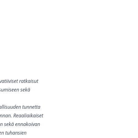
atiiviset ratkaisut
asumiseen sekä
vallisuuden tunnetta
nnan. Reaaliaikaiset
sen sekä ennakoivan
en tuhansien