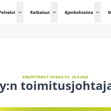
Palvelut
Ratkaisut
Ajankohtaista
M
Avaa pudotusvalikko
Avaa pudotusvalikko
Avaa p
KIRJOITTANUT VIVAGO OY,
22.8.2023
y:n toimitusjohtaj