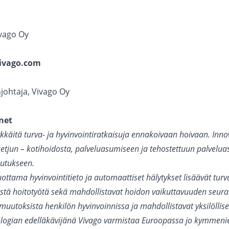
ivago Oy
ivago.com
johtaja, Vivago Oy
net
kkäitä turva- ja hyvinvointiratkaisuja ennakoivaan hoivaan. Innov
etjun – kotihoidosta, palveluasumiseen ja tehostettuun palvelu
outukseen.
uottama hyvinvointitieto ja automaattiset hälytykset lisäävät tur
istä hoitotyötä sekä mahdollistavat hoidon vaikuttavuuden seura
 muutoksista henkilön hyvinvoinnissa ja mahdollistavat yksilölli
ologian edelläkävijänä Vivago varmistaa Euroopassa jo kymmeni