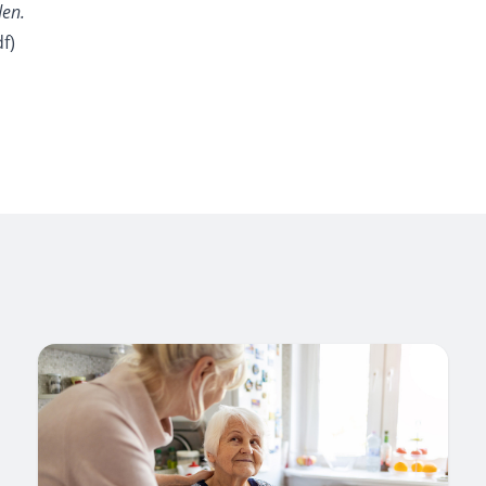
den.
f)