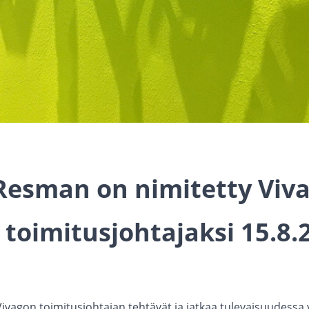
Resman on nimitetty Viv
 toimitusjohtajaksi 15.8.
 Vivagon toimitusjohtajan tehtävät ja jatkaa tulevaisuudessa 