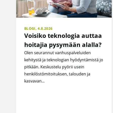
BLOGI,
4.8.2026
Voisiko teknologia auttaa
hoitajia pysymään alalla?
Olen seurannut vanhuspalveluiden
kehitystä ja teknologian hyödyntämistä jo
pitkään. Keskustelu pyörii usein
henkilöstömitoituksen, talouden ja
kasvavan...