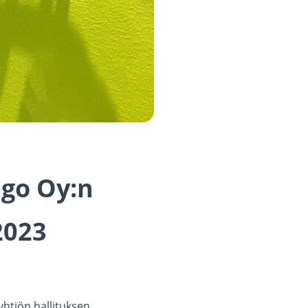
ago Oy:n
2023
yhtiön hallituksen