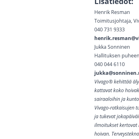
Lisätiedot:
Henrik Resman
Toimitusjohtaja, V
040 731 9333
henrik.resman@v
Jukka Sonninen
Hallituksen puheen
040 044 6110
jukka@sonninen.
Vivago® kehittää äly
kattavat koko hoivak
sairaaloihin ja kunt
Vivago-ratkaisujen t
ja tukevat jokapäivä
ilmoitukset kertovat
hoivan. Terveystekn