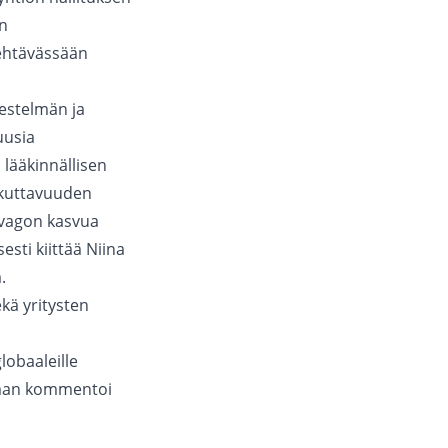
on
tehtävässään
jestelmän ja
uusia
 lääkinnällisen
aikuttavuuden
ivagon kasvua
esti kiittää Niina
.
kä yritysten
lobaaleille
esman kommentoi