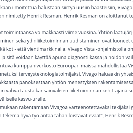
kkaan ilmoitettua halustaan siirtyä uusiin haasteisiin, Vivag
 on nimitetty Henrik Resman. Henrik Resman on aloittanut 
yt toimintaansa voimakkaasti viime vuosina. Yhtiön laatujär
minen sekä ydinliiketoiminnan uudistaminen ovat luoneet 
ä koti- että vientimarkkinalla. Vivago Vista -ohjelmistolla on
ä ja sitä voidaan käyttää apuna diagnostiikassa ja hoidon v
entuva kumppaniverkosto Euroopan maissa mahdollistaa V
nnetuksi terveysteknologiatoimijaksi. Vivago haluaakin yhteis
vokkaasta panoksestaan yhtiön menestyksen rakentamisessa
n vahva tausta kansainvälisen liiketoiminnan kehittäjänä se
äliselle kasvu-uralle.
mukaan rakentamaan Vivagoa varteenotettavaksi tekijäksi g
an tekemä hyvä työ antaa tähän loistavat eväät”, Henrik R