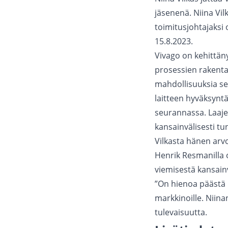
jäsenenä. Niina Vil
toimitusjohtajaksi
15.8.2023.
Vivago on kehittän
prosessien rakenta
mahdollisuuksia sek
laitteen hyväksynt
seurannassa. Laaj
kansainvälisesti tu
Vilkasta hänen ar
Henrik Resmanilla o
viemisestä kansainv
”On hienoa päästä 
markkinoille. Niin
tulevaisuutta.