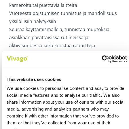
kameroita tai puettavia laitteita
Vuoteesta poistumisen tunnistus ja mahdollisuus
yksilöllisiin hälytyksiin
Seuraa käyttämismalleja, tunnistaa muutoksia
asiakkaan päivittäisissä rutiineissa ja
aktiivisuudessa sekä koostaa raportteja
ammattilaisten käyttöön.
Asiakkaan hengityksen seuranta ilman puettavia
laitteita
Lue myös tiedotteemme
yhteistyön alkamisesta
This website uses cookies
Pontosensen kanssa
ja tutustu tarkemmin
We use cookies to personalise content and ads, to provide
Vivago SentioAI:hin
.
social media features and to analyse our traffic. We also
share information about your use of our site with our social
media, advertising and analytics partners who may
combine it with other information that you’ve provided to
them or that they’ve collected from your use of their