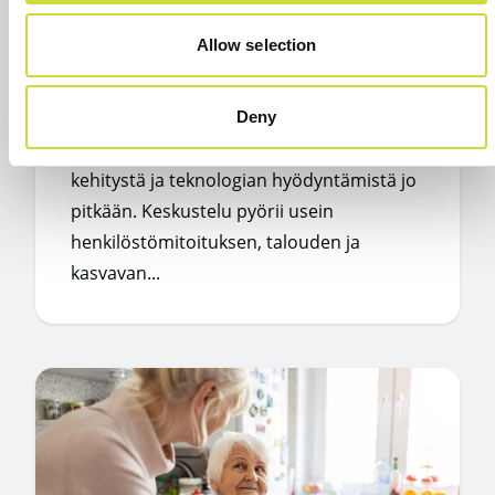
BLOGI,
4.8.2026
Allow selection
Voisiko teknologia auttaa
hoitajia pysymään alalla?
Deny
Olen seurannut vanhuspalveluiden
kehitystä ja teknologian hyödyntämistä jo
pitkään. Keskustelu pyörii usein
henkilöstömitoituksen, talouden ja
kasvavan...