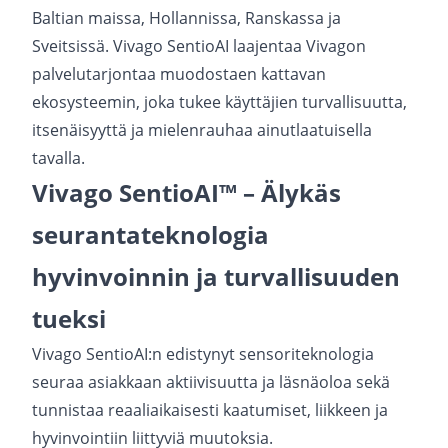
Baltian maissa, Hollannissa, Ranskassa ja
Sveitsissä.
Vivago SentioAI laajentaa Vivagon
palvelutarjontaa muodostaen kattavan
ekosysteemin, joka tukee käyttäjien turvallisuutta,
itsenäisyyttä ja mielenrauhaa ainutlaatuisella
tavalla.
Vivago SentioAI™ – Älykäs
seurantateknologia
hyvinvoinnin ja turvallisuuden
tueksi
Vivago SentioAI:n edistynyt sensoriteknologia
seuraa asiakkaan aktiivisuutta ja läsnäoloa sekä
tunnistaa reaaliaikaisesti kaatumiset, liikkeen ja
hyvinvointiin liittyviä muutoksia.