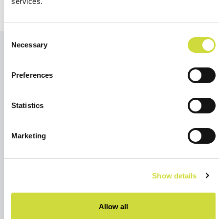
services.
Consent
Necessary
Selection
Muita
Näytä
Preferences
kaikki
artikkeleita
artikkelit
Statistics
Marketing
Show details
Allow all