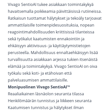
Vivago SentioAI tukee asiakkaan toimintakykyä
havaitsemalla poikkeamia päivittäisissä rutiineissa.
Ratkaisun tuottamat hälytykset ja tekoäly tarjoavat
ammattilaisille toimenpidesuosituksia, nopean
reagointimahdollisuuden kriittisissä tilanteissa
sekä työkalut kaatumisten ennakointiin ja
ehkäisyyn aktiivisuus- ja käyttäytymistietojen
perusteella. Mahdollisuus ennaltaehkäisyyn lisää
turvallisuutta asiakkaan arjessa tukien itsenäistä
elämää ja toimintakykyä. Vivago SentioAI on oiva
työkalu sekä koti- ja etähoivan että
palveluasumisen ammattilaisille.
Monipuolinen Vivago SentioAI
™
Reaaliaikainen läsnäolon seuranta tilassa
Henkilömäärän tunnistus ja liikkeen seuranta
Kaatumisen tunnistus ja hälytykset ilman